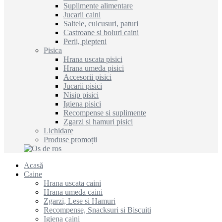
Suplimente alimentare
Jucarii caini
Saltele, culcusuri, paturi
Castroane si boluri caini
Perii, piepteni
Pisica
Hrana uscata pisici
Hrana umeda pisici
Accesorii pisici
Jucarii pisici
Nisip pisici
Igiena pisici
Recompense si suplimente
Zgarzi si hamuri pisici
Lichidare
Produse promoții
Acasă
Caine
Hrana uscata caini
Hrana umeda caini
Zgarzi, Lese si Hamuri
Recompense, Snacksuri si Biscuiti
Igiena caini