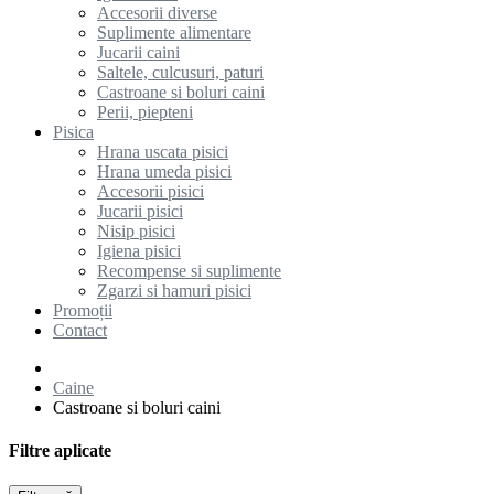
Accesorii diverse
Suplimente alimentare
Jucarii caini
Saltele, culcusuri, paturi
Castroane si boluri caini
Perii, piepteni
Pisica
Hrana uscata pisici
Hrana umeda pisici
Accesorii pisici
Jucarii pisici
Nisip pisici
Igiena pisici
Recompense si suplimente
Zgarzi si hamuri pisici
Promoții
Contact
Caine
Castroane si boluri caini
Filtre aplicate