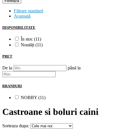
Filtrează
Filtrare standard
Avansată
DISPONIBILITATE
În stoc (11)
Noutăți (11)
PREȚ
De la
până la
BRANDURI
NOBBY (11)
Castroane si boluri caini
Sorteaza dupa: