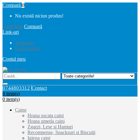
Compară
0
Nu există niciun produs!
Goliți lista
Compară
Link-uri
Transport
Cum cumpăr
Contul meu
0744803312
Contact
0
item(s)
0
item(s)
Caine
Hrana uscata caini
Hrana umeda caini
Zgarzi, Lese si Hamuri
Recompense, Snacksuri si Biscuiti
Igiena caini