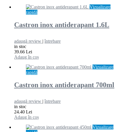
Vizualizare
rapidă
Castron inox antiderapant 1.6L
adaugă review
|
întrebare
in stoc
39.66 Lei
Adaug în coș
Vizualizare
rapidă
Castron inox antiderapant 700ml
adaugă review
|
întrebare
in stoc
24.40 Lei
Adaug în coș
Vizualizare