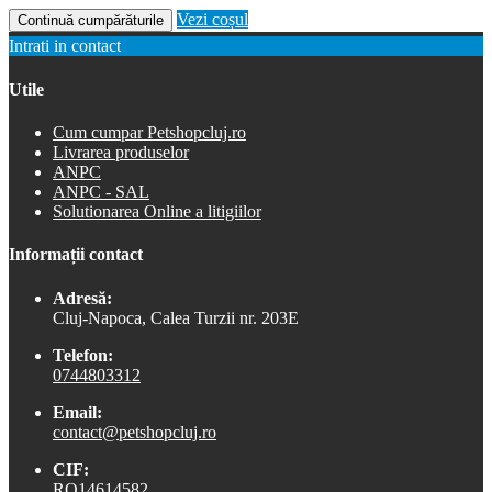
Vezi coșul
Continuă cumpărăturile
Intrati in contact
Utile
Cum cumpar Petshopcluj.ro
Livrarea produselor
ANPC
ANPC - SAL
Solutionarea Online a litigiilor
Informații contact
Adresă:
Cluj-Napoca, Calea Turzii nr. 203E
Telefon:
0744803312
Email:
contact@petshopcluj.ro
CIF:
RO14614582