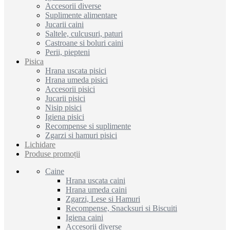
Accesorii diverse
Suplimente alimentare
Jucarii caini
Saltele, culcusuri, paturi
Castroane si boluri caini
Perii, piepteni
Pisica
Hrana uscata pisici
Hrana umeda pisici
Accesorii pisici
Jucarii pisici
Nisip pisici
Igiena pisici
Recompense si suplimente
Zgarzi si hamuri pisici
Lichidare
Produse promoții
Caine
Hrana uscata caini
Hrana umeda caini
Zgarzi, Lese si Hamuri
Recompense, Snacksuri si Biscuiti
Igiena caini
Accesorii diverse