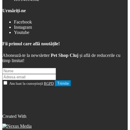
Urmăriți-ne
Facebook
Instagram
Youtube
Fii primul care află noutățile!
Abonează-te la newsletter
Pet Shop Cluj
și află de reducerile cu
timp limitat!
Am luat la cunoștință
RGPD
Trimite
Created With