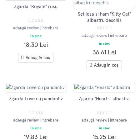
Zgarda "Royale" rosu
Set lesa si ham "Kitty Cat"
albastru deschis
adaugă review
|
întrebare
in stoc
adaugă review
|
întrebare
in stoc
18.30 Lei
36.61 Lei
Adaug în coș
Adaug în coș
Zgarda Love cu pandantiv
Zgarda "Hearts" albastra
adaugă review
|
întrebare
adaugă review
|
întrebare
in stoc
in stoc
19.83 Lei
15.25 Lei