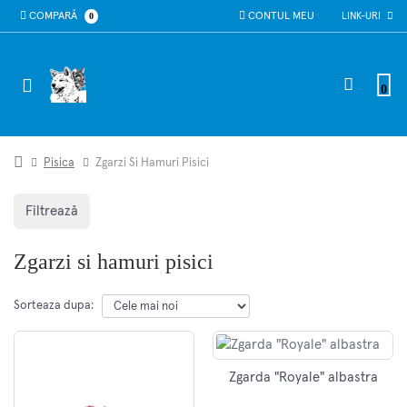
COMPARĂ
0
CONTUL MEU
LINK-URI
0
Pisica
Zgarzi Si Hamuri Pisici
Filtrează
Zgarzi si hamuri pisici
Sorteaza dupa:
Zgarda "Royale" albastra