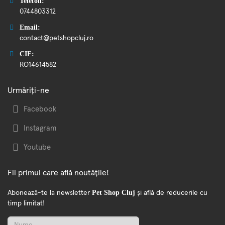
Telefon:
0744803312
Email:
contact@petshopcluj.ro
CIF:
RO14614582
Urmăriți-ne
Facebook
Instagram
Youtube
Fii primul care află noutățile!
Pet Shop Cluj
Abonează-te la newsletter
și află de reducerile cu
timp limitat!