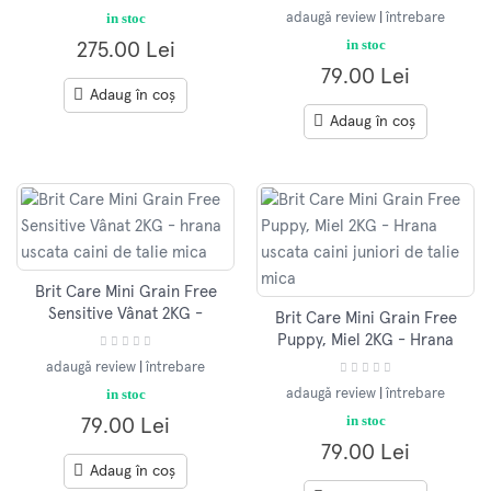
uscata caini talie mica
in stoc
adaugă review
|
întrebare
in stoc
275.00 Lei
79.00 Lei
Adaug în coș
Adaug în coș
Brit Care Mini Grain Free
Sensitive Vânat 2KG -
Brit Care Mini Grain Free
hrana uscata caini de talie
Puppy, Miel 2KG - Hrana
mica
uscata caini juniori de
adaugă review
|
întrebare
talie mica
in stoc
adaugă review
|
întrebare
in stoc
79.00 Lei
79.00 Lei
Adaug în coș