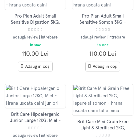
Pro Plan Adult Small
Pro Plan Adult Small
Sensitive Digestion 3KG,
Sensitive Somon 3KG -
Miel - hrana uscata caini
hrana uscata caini
adaugă review
|
întrebare
adaugă review
|
întrebare
in stoc
in stoc
110.00 Lei
110.00 Lei
Adaug în coș
Adaug în coș
Brit Care Hipoalergenic
Junior Large 12KG, Miel -
Brit Care Mini Grain Free
Hrana uscata caini juniori
Light & Sterilised 2KG,
iepure si somon - hrana
adaugă review
|
întrebare