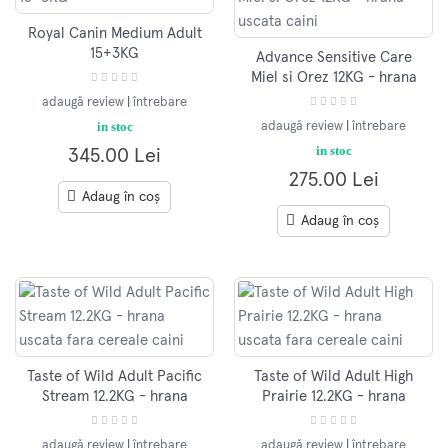
Royal Canin Medium Adult
15+3KG
Advance Sensitive Care
Miel si Orez 12KG - hrana
uscata caini
adaugă review
|
întrebare
in stoc
adaugă review
|
întrebare
in stoc
345.00 Lei
275.00 Lei
Adaug în coș
Adaug în coș
Taste of Wild Adult Pacific
Taste of Wild Adult High
Stream 12.2KG - hrana
Prairie 12.2KG - hrana
uscata fara cereale caini
uscata fara cereale caini
adaugă review
|
întrebare
adaugă review
|
întrebare