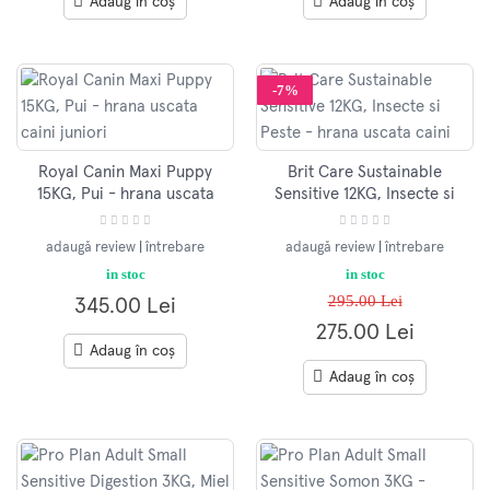
Adaug în coș
Adaug în coș
-7%
Royal Canin Maxi Puppy
Brit Care Sustainable
15KG, Pui - hrana uscata
Sensitive 12KG, Insecte si
caini juniori
Peste - hrana uscata caini
adaugă review
|
întrebare
adaugă review
|
întrebare
in stoc
in stoc
295.00 Lei
345.00 Lei
275.00 Lei
Adaug în coș
Adaug în coș