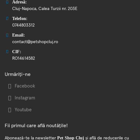
Adresă:
Cluj-Napoca, Calea Turzii nr. 203E
Telefon:
0744803312
Email:
contact@petshopcluj.ro
CIF:
RO14614582
Urmăriți-ne
Facebook
Instagram
Youtube
Fii primul care află noutățile!
Pet Shop Cluj
Abonează-te la newsletter
și află de reducerile cu