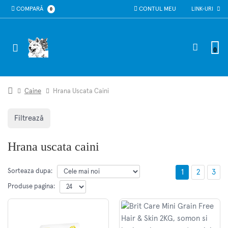
COMPARĂ
0
CONTUL MEU
LINK-URI
0
Caine
Hrana Uscata Caini
Filtrează
Hrana uscata caini
Sorteaza dupa:
1
2
3
Produse pagina: