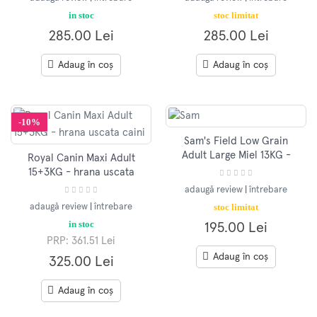
in stoc
stoc limitat
285.00 Lei
285.00 Lei
Adaug în coș
Adaug în coș
-10%
Sam's Field Low Grain
Adult Large Miel 13KG -
Royal Canin Maxi Adult
hrana uscata caini
15+3KG - hrana uscata
caini
adaugă review
|
întrebare
stoc limitat
adaugă review
|
întrebare
in stoc
195.00 Lei
PRP: 361.51 Lei
Adaug în coș
325.00 Lei
Adaug în coș