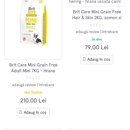
Brit Care Mini Grain Free
Hair & Skin 2KG, somon si
hering - hrana uscata caini
adaugă review
|
întrebare
in stoc
79.00 Lei
Adaug în coș
Brit Care Mini Grain Free
Adult Miel 7KG - Hrana
uscata caini adulti de talie
mica
adaugă review
|
întrebare
stoc limitat
210.00 Lei
Adaug în coș