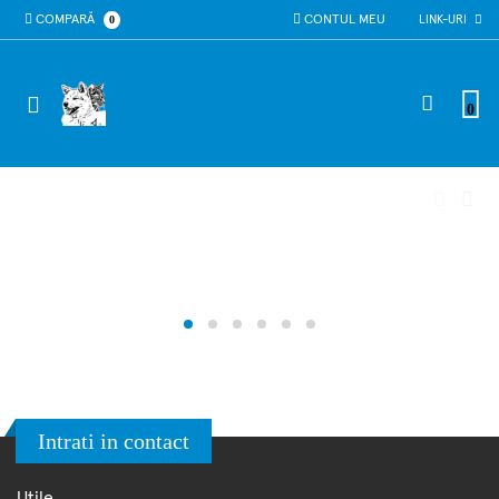
COMPARĂ
0
CONTUL MEU
LINK-URI
0
Intrati in contact
Utile