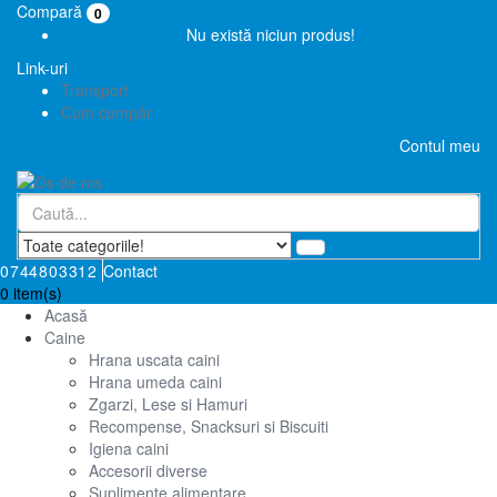
Compară
0
Nu există niciun produs!
Link-uri
Transport
Cum cumpăr
Contul meu
0744803312
Contact
0
item(s)
Acasă
Caine
Hrana uscata caini
Hrana umeda caini
Zgarzi, Lese si Hamuri
Recompense, Snacksuri si Biscuiti
Igiena caini
Accesorii diverse
Suplimente alimentare