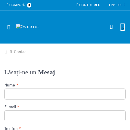
COMPARĂ
0
CONTUL MEU
LINK-URI
0
Contact
Lăsați-ne un
Mesaj
Nume
*
E-mail
*
Telefon
*