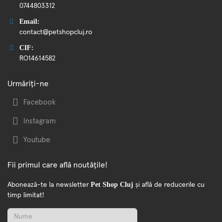
0744803312
Email:
contact@petshopcluj.ro
CIF:
RO14614582
Urmăriți-ne
Facebook
Instagram
Youtube
Fii primul care află noutățile!
Pet Shop Cluj
Abonează-te la newsletter
și află de reducerile cu
timp limitat!