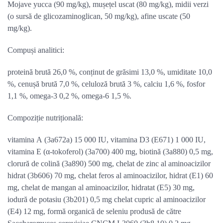
Mojave yucca (90 mg/kg), mușețel uscat (80 mg/kg), midii verzi
(o sursă de glicozaminoglican, 50 mg/kg), afine uscate (50
mg/kg).
Compuși analitici:
proteină brută 26,0 %, conținut de grăsimi 13,0 %, umiditate 10,0
%, cenușă brută 7,0 %, celuloză brută 3 %, calciu 1,6 %, fosfor
1,1 %, omega-3 0,2 %, omega-6 1,5 %.
Compoziție nutrițională:
vitamina A (3a672a) 15 000 IU, vitamina D3 (E671) 1 000 IU,
vitamina E (α-tokoferol) (3a700) 400 mg, biotină (3a880) 0,5 mg,
clorură de colină (3a890) 500 mg, chelat de zinc al aminoacizilor
hidrat (3b606) 70 mg, chelat feros al aminoacizilor, hidrat (E1) 60
mg, chelat de mangan al aminoacizilor, hidratat (E5) 30 mg,
iodură de potasiu (3b201) 0,5 mg chelat cupric al aminoacizilor
(E4) 12 mg, formă organică de seleniu produsă de către