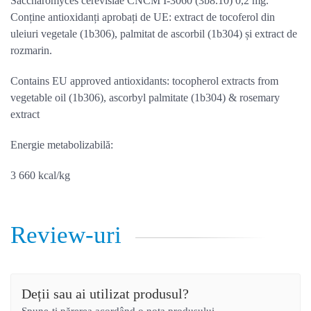
Saccharomyces cerevisiae CNCM I-3060 (3b8.10) 0,2 mg.
Conține antioxidanți aprobați de UE: extract de tocoferol din
uleiuri vegetale (1b306), palmitat de ascorbil (1b304) și extract de
rozmarin.
Contains EU approved antioxidants: tocopherol extracts from
vegetable oil (1b306), ascorbyl palmitate (1b304) & rosemary
extract
Energie metabolizabilă:
3 660 kcal/kg
Review-uri
Deții sau ai utilizat produsul?
Spune-ți părerea acordând o nota produsului