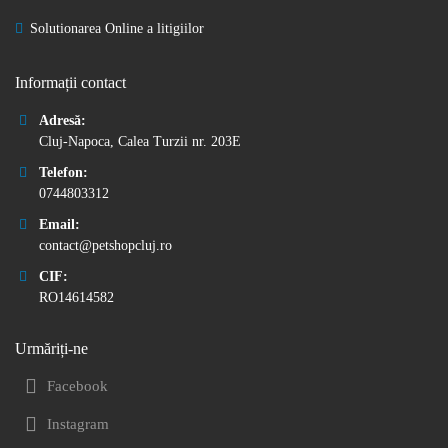
Solutionarea Online a litigiilor
Informații contact
Adresă:
Cluj-Napoca, Calea Turzii nr. 203E
Telefon:
0744803312
Email:
contact@petshopcluj.ro
CIF:
RO14614582
Urmăriți-ne
Facebook
Instagram