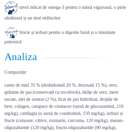
nivel ridicat de omega-3 pentru o inimă viguroasă, o piele
sănătoasă și un strat strălucitor
fructe și ierburi pentru o digestie bună și o imunitate
puternică
Analiza
Compoziție:
carne de miel 35 % (deshidratată 20 %, dezosată 15 %), orez,
grăsime de pui (conservată cu tocoferoli), tărâțe de orez, mere
uscate, ulei de somon (2 %), ficat de pui hidrolizat, drojdie de
bere, colagen, carapace de crustacee (sursă de glucozamină, 210
mg/kg), cartilagiu (o sursă de condroitină, 150 mg/kg), ierburi și
fructe (cuișoare, citrice, rozmarin, curcuma, 120 mg/kg), manan-
oligozaharide (120 mg/kg), fructo-oligozaharide (90 mg/kg),