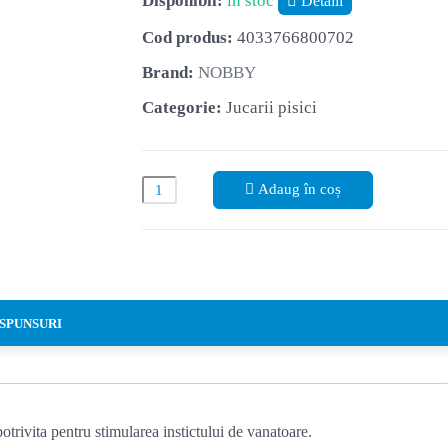
Disponibil:
in stoc
Detalii
Cod produs:
4033766800702
Brand:
NOBBY
Categorie:
Jucarii pisici
Adaug în coș
ĂSPUNSURI
otrivita pentru stimularea instictului de vanatoare
.