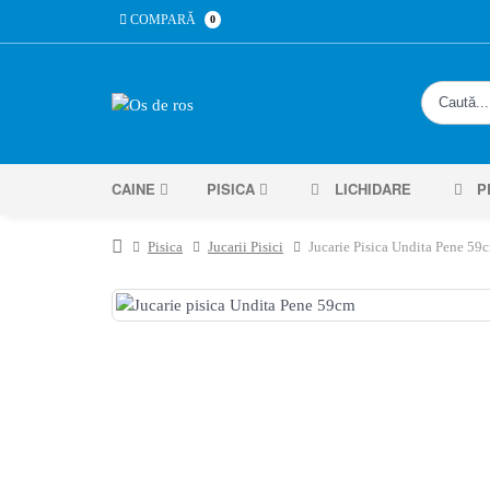
COMPARĂ
0
CAINE
PISICA
LICHIDARE
P
Pisica
Jucarii Pisici
Jucarie Pisica Undita Pene 59