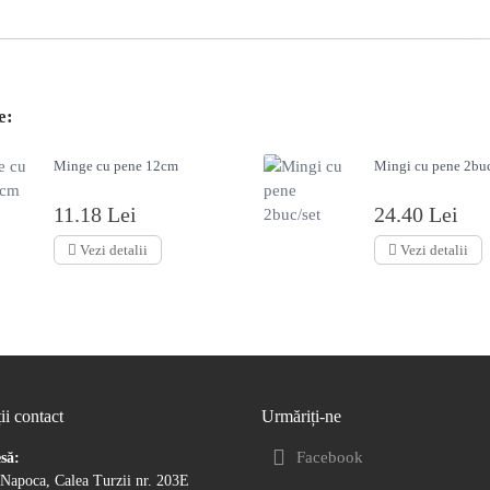
e:
Minge cu pene 12cm
Mingi cu pene 2buc
11.18 Lei
24.40 Lei
Vezi detalii
Vezi detalii
ii contact
Urmăriți-ne
Facebook
să:
-Napoca, Calea Turzii nr. 203E