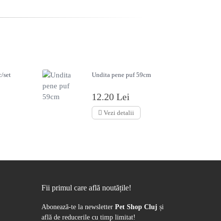
/set
Undita pene puf 59cm
12.20 Lei
Vezi detalii
Fii primul care află noutățile!
Abonează-te la newsletter
Pet Shop Cluj
și
află de reducerile cu timp limitat!