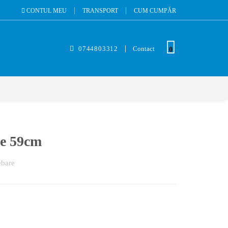
CONTUL MEU
TRANSPORT
CUM CUMPĂR
0744803312
Contact
0
ne 59cm
ebare