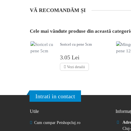
VĂ RECOMANDĂM ȘI
Cele mai vândute produse din această categori
Soricel cu pene 5cm
3.05 Lei
Vezi detalii
Intrati in contact
Utile
Informaț
Adre
Cum cumpar Petshopcluj.ro
Cluj