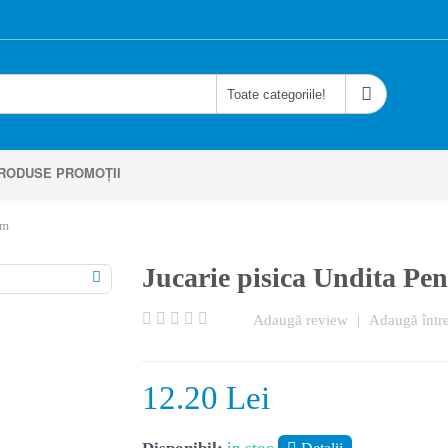
RODUSE PROMOȚII
cm
Jucarie pisica Undita Pe
Adaugă review
|
Adaugă într
12.20 Lei