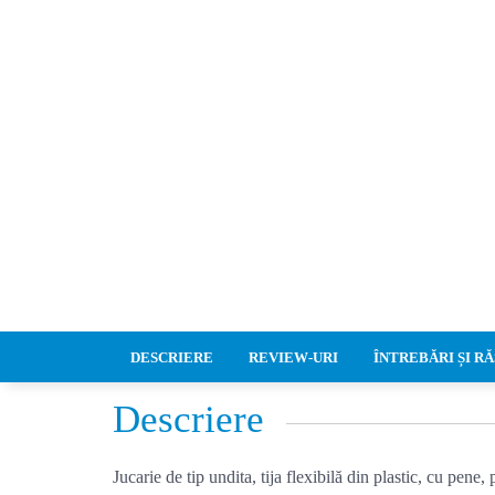
DESCRIERE
REVIEW-URI
ÎNTREBĂRI ȘI R
Descriere
Jucarie de tip undita,
tija flexibil
ă
din plastic,
cu pene, p